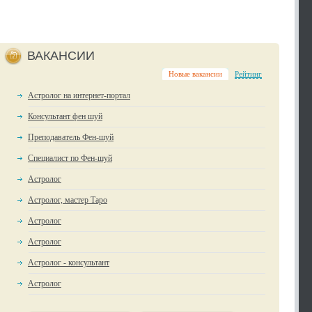
ВАКАНСИИ
Новые вакансии
Рейтинг
Астролог на интернет-портал
Консультант фен шуй
Преподаватель Фен-шуй
Специалист по Фен-шуй
Астролог
Астролог, мастер Таро
Астролог
Астролог
Астролог - консультант
Астролог