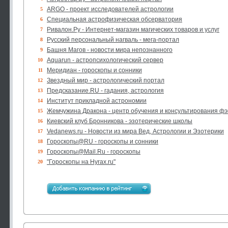
ARGO - проект исследователей астрологии
5
Специальная астрофизическая обсерватория
6
Ривалон.Ру - Интернет-магазин магических товаров и услуг
7
Русский персональный нагваль - мега-портал
8
Башня Магов - новости мира непознанного
9
Aquarun - астропсихологический сервер
10
Меридиан - гороскопы и сонники
11
Звездный мир - астрологический портал
12
Предсказание.RU - гадания, астрология
13
Институт прикладной астрономии
14
Жемчужина Дракона - центр обучения и консультирования ф
15
Киевский клуб Бронникова - эзотерические школы
16
Vedanews.ru - Новости из мира Вед, Астрологии и Эзотерики
17
Гороскопы@RU - гороскопы и сонники
18
Гороскопы@Mail.Ru - гороскопы
19
"Гороскопы на Hyrax.ru"
20