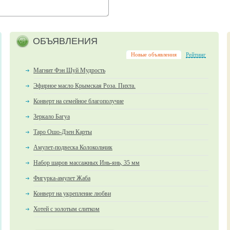
ОБЪЯВЛЕНИЯ
Новые объявления
Рейтинг
Магнит Фэн Шуй Мудрость
Эфирное масло Крымская Роза. Пихта.
Конверт на семейное благополучие
Зеркало Багуа
Таро Ошо-Дзен Карты
Амулет-подвеска Колокольчик
Набор шаров массажных Инь-янь, 35 мм
Фигурка-амулет Жаба
Конверт на укрепление любви
Хотей с золотым слитком