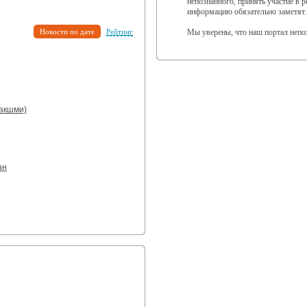
непознанного, принять участие в 
информацию обязательно заметят.
Новости по дате
Рейтинг
Мы уверены, что наш портал непо
лакшми)
ан