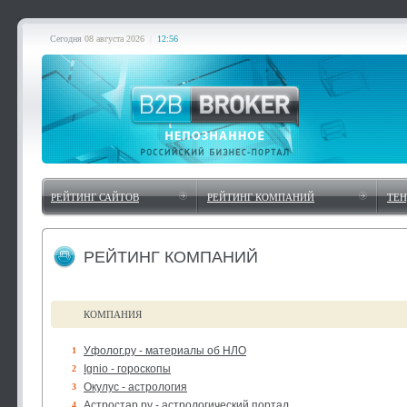
Сегодня
08 августа 2026
|
12:56
РЕЙТИНГ САЙТОВ
РЕЙТИНГ КОМПАНИЙ
ТЕ
РЕЙТИНГ КОМПАНИЙ
КОМПАНИЯ
Уфолог.ру - материалы об НЛО
1
Ignio - гороскопы
2
Окулус - астрология
3
Астростар.ру - астрологический портал
4