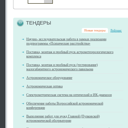
ТЕНДЕРЫ
Новые тендеры
Рейтинг
Научно- исследовательская работа в рамках реализации
подпрограммы «Психические расстройства»
Поставка, монтаж и пробный пуск астрометеорологического
комплекса
Поставка, монтаж и пробный пуск (тестирование)
малогабаритного астрономического павильона
Астрономическое оборудование
Астрономическая оптика
Спектрометрическая система на оптический и ИК-диапазон
Обеспечение работы Всероссийской астрономической
конференции
Выполнение работ для нужд Главной (Пулковской)
астрономической обсерватории