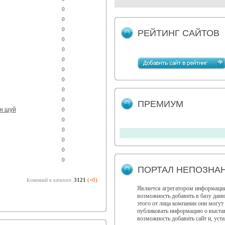
0
0
0
РЕЙТИНГ САЙТОВ
0
0
0
0
0
0
0
ПРЕМИУМ
эн шуй
0
0
0
0
0
0
ПОРТАЛ НЕПОЗНАН
3121
(+0)
Компаний в каталоге:
Является агрегатором информации
возможность добавить в базу дан
этого от лица компании они могут
публиковать информацию о выстав
возможность добавить сайт и, ус