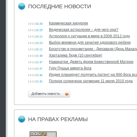
ПОСЛЕДНИЕ НОВОСТИ
Кармическая хирургия
14/11
|
16:30
Ведическая астрология – для чего она?
14/11
|
16:29
Астрологи о ситуации в мире в 2009-2012 году
14/11
|
16:25
Выбор времени для зачатия здорового ребенк
14/11
|
16:24
Богатство и процветание - Дипавали (День Маха
14/11
|
16:12
Харталика Тидж (10 сентября)
14/11
|
15:48
Наваратри. Девять форм божественной Матери
14/11
|
15:47
Гуру Пушья амрита йога
14/11
|
15:47
Индия планирует получить патент на 900 йога ас
14/11
|
15:46
Полное солнечное затмение 11 июля 2010 года
14/11
|
15:45
НА ПРАВАХ РЕКЛАМЫ