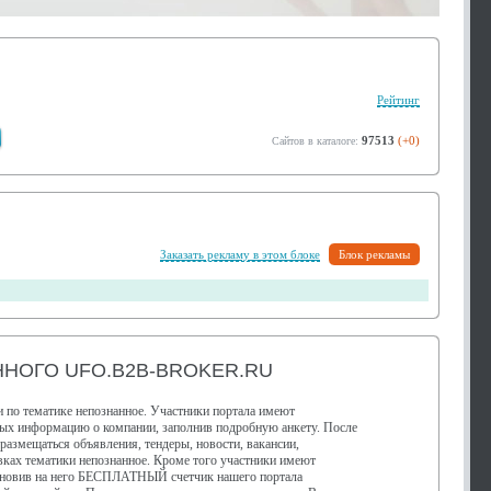
Рейтинг
97513
(+0)
Сайтов в каталоге:
Заказать рекламу в этом блоке
Блок рекламы
НОГО UFO.B2B-BROKER.RU
 по тематике непознанное. Участники портала имеют
ных информацию о компании, заполнив подробную анкету. После
 размещаться объявления, тендеры, новости, вакансии,
ках тематики непознанное. Кроме того участники имеют
тановив на него БЕСПЛАТНЫЙ счетчик нашего портала