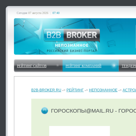
Сегодня
07 августа 2026
|
07:40
РЕЙТИНГ САЙТОВ
РЕЙТИНГ КОМПАНИЙ
ТЕНДЕР
B2B-BROKER.RU
->
РЕЙТИНГ
->
НЕПОЗНАННОЕ
->
АСТРО
ГОРОСКОПЫ@MAIL.RU - ГОРО