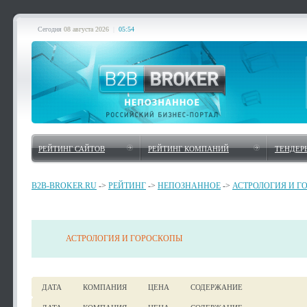
Сегодня
08 августа 2026
|
05:54
РЕЙТИНГ САЙТОВ
РЕЙТИНГ КОМПАНИЙ
ТЕНДЕР
B2B-BROKER.RU
->
РЕЙТИНГ
->
НЕПОЗНАННОЕ
->
АСТРОЛОГИЯ И Г
АСТРОЛОГИЯ И ГОРОСКОПЫ
ДАТА
КОМПАНИЯ
ЦЕНА
СОДЕРЖАНИЕ