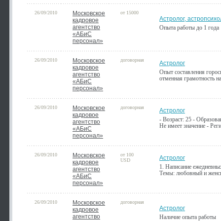
26/09/2010
Московское
от 15000
Астролог, астропсихо
кадровое
агентство
Опыта работы до 1 года
«АБиС
персонал»
26/09/2010
Московское
договорная
Астролог
кадровое
Опыт составления горос
агентство
отменная грамотность н
«АБиС
персонал»
26/09/2010
Московское
договорная
Астролог
кадровое
- Возраст: 25 - Образов
агентство
Не имеет значение - Рег
«АБиС
персонал»
26/09/2010
Московское
от 100
Астролог
USD
кадровое
1. Написание ежедневных
агентство
Темы: любовный и женски
«АБиС
персонал»
26/09/2010
Московское
договорная
Астролог
кадровое
агентство
Наличие опыта работы