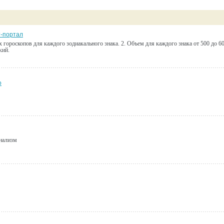
т-портал
 гороскопов для каждого зодиакального знака. 2. Объем для каждого знака от 500 до 600
кий.
о
нализм