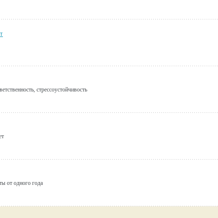
нт
етственность, стрессоустойчивость
ет
ы от одного года