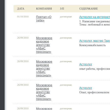
ДАТА
КОМПАНИЯ
З/П
СОДЕРЖАНИЕ
01/10/2010
Портал «О
договорная
Астролог на интерне
тебе»
1. Написание ежедневных
Темы: любовный и женс
26/09/2010
Московское
договорная
Астролог, мастер Тар
кадровое
агентство
Коммуникабельность
«АБиС
персонал»
26/09/2010
Московское
договорная
Астролог
кадровое
агентство
опыт работы, профессио
«АБиС
персонал»
26/09/2010
Московское
договорная
Астролог
кадровое
агентство
Опыт, профессионализм
«АБиС
персонал»
26/09/2010
Московское
договорная