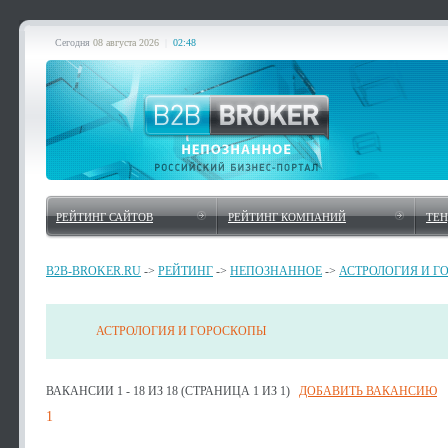
Сегодня
08 августа 2026
|
02:48
РЕЙТИНГ САЙТОВ
РЕЙТИНГ КОМПАНИЙ
ТЕ
B2B-BROKER.RU
->
РЕЙТИНГ
->
НЕПОЗНАННОЕ
->
АСТРОЛОГИЯ И Г
АСТРОЛОГИЯ И ГОРОСКОПЫ
ВАКАНСИИ 1 - 18 ИЗ 18 (СТРАНИЦА 1 ИЗ 1)
ДОБАВИТЬ ВАКАНСИЮ
1