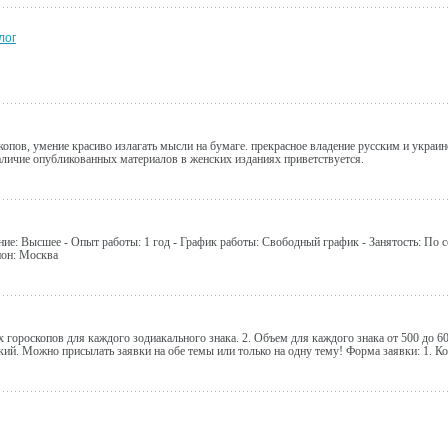
лог
копов, умение красиво излагать мысли на бумаге. прекрасное владение русским и украи
аличие опубликованных материалов в женских изданиях приветствуется.
ание: Высшее - Опыт работы: 1 год - График работы: Свободный график - Занятость: По 
ион: Москва
 гороскопов для каждого зодиакального знака. 2. Объем для каждого знака от 500 до 600
й. Можно присылать заявки на обе темы или только на одну тему! Форма заявки: 1. Ко