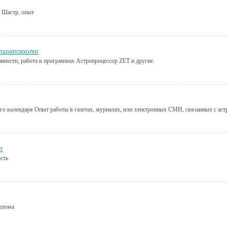
е Шастр, опыт
 парапсихолог
жности, работа в программах Астропроцессор ZET и другие.
го календаря Опыт работы в газетах, журналах, или электронных СМИ, связанных с аст
нт
сть
плома