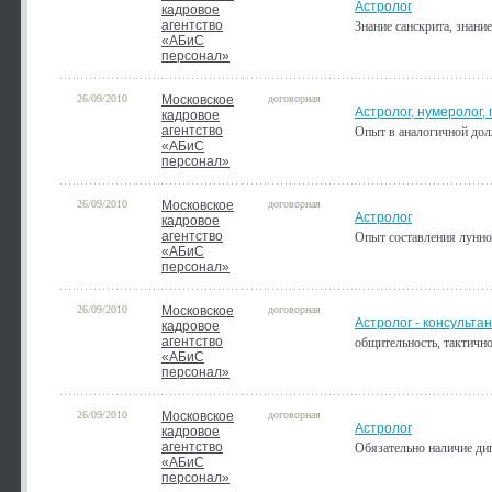
Астролог
кадровое
агентство
Знание санскрита, знани
«АБиС
персонал»
26/09/2010
Московское
договорная
Астролог, нумеролог,
кадровое
агентство
Опыт в аналогичной дол
«АБиС
персонал»
26/09/2010
Московское
договорная
Астролог
кадровое
агентство
Опыт составления лунно
«АБиС
персонал»
26/09/2010
Московское
договорная
Астролог - консульта
кадровое
агентство
общительность, тактично
«АБиС
персонал»
26/09/2010
Московское
договорная
Астролог
кадровое
агентство
Обязательно наличие ди
«АБиС
персонал»