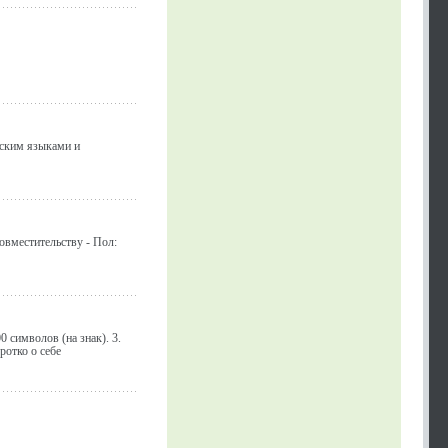
нским языками и
совместительству - Пол:
 символов (на знак). 3.
ротко о себе