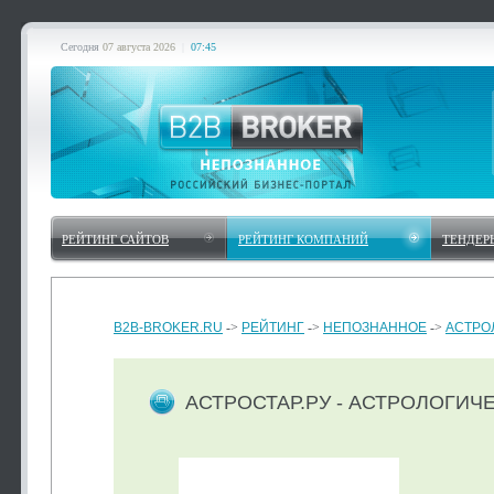
Сегодня
07 августа 2026
|
07:45
РЕЙТИНГ САЙТОВ
РЕЙТИНГ КОМПАНИЙ
ТЕНДЕР
B2B-BROKER.RU
->
РЕЙТИНГ
->
НЕПОЗНАННОЕ
->
АСТРО
АСТРОСТАР.РУ - АСТРОЛОГИЧ