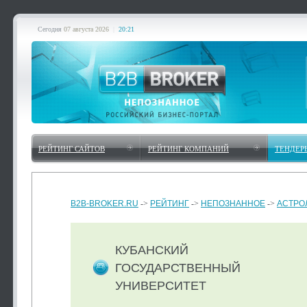
Сегодня
07 августа 2026
|
20:21
РЕЙТИНГ САЙТОВ
РЕЙТИНГ КОМПАНИЙ
ТЕНДЕР
B2B-BROKER.RU
->
РЕЙТИНГ
->
НЕПОЗНАННОЕ
->
АСТРО
КУБАНСКИЙ
ГОСУДАРСТВЕННЫЙ
УНИВЕРСИТЕТ