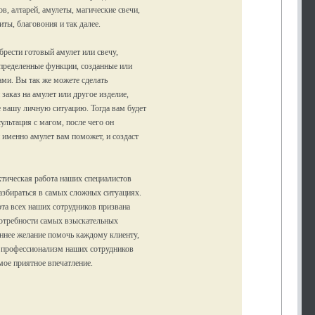
в, алтарей, амулеты, магические свечи,
иты, благовония и так далее.
рести готовый амулет или свечу,
ределенные функции, созданные или
ми. Вы так же можете сделать
заказ на амулет или другое изделие,
 вашу личную ситуацию. Тогда вам будет
ультация с магом, после чего он
й именно амулет вам поможет, и создаст
тическая работа наших специалистов
азбираться в самых сложных ситуациях.
та всех наших сотрудников призвана
отребности самых взыскательных
ннее желание помочь каждому клиенту,
 профессионализм наших сотрудников
амое приятное впечатление.