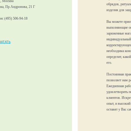
я, Москва
обрядов, ритуало
ва, Пр.Андропова, 21 Г
изделия для защ
н: (495) 506-94-18
Вы можете приоб
выполняющие оп
заряженные мага
индивидуальный 
ЧАТАТЬ
корректирующее
необходима конс
определит, како
его.
Постоянная прак
позволяет нам р
Ежедневная рабо
удовлетворить п
клиентов. Искре
опыт, и высокий
оставят у Вас с