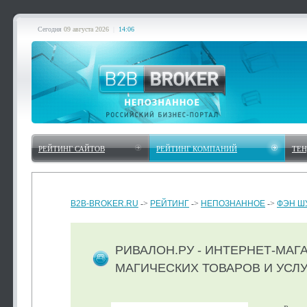
Сегодня
09 августа 2026
|
14:06
РЕЙТИНГ САЙТОВ
РЕЙТИНГ КОМПАНИЙ
ТЕ
B2B-BROKER.RU
->
РЕЙТИНГ
->
НЕПОЗНАННОЕ
->
ФЭН Ш
РИВАЛОН.РУ - ИНТЕРНЕТ-МАГ
МАГИЧЕСКИХ ТОВАРОВ И УСЛУ