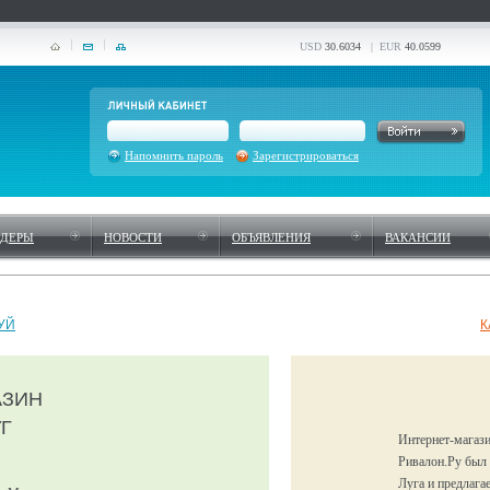
USD
30.6034
| EUR
40.0599
Напомнить пароль
Зарегистрироваться
НДЕРЫ
НОВОСТИ
ОБЪЯВЛЕНИЯ
ВАКАНСИИ
УЙ
К
АЗИН
Г
Интернет-магази
Ривалон.Ру был 
Луга и предлага