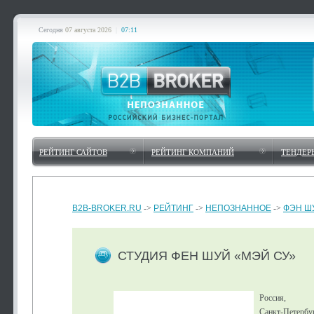
Сегодня
07 августа 2026
|
07:11
РЕЙТИНГ САЙТОВ
РЕЙТИНГ КОМПАНИЙ
ТЕНДЕР
B2B-BROKER.RU
->
РЕЙТИНГ
->
НЕПОЗНАННОЕ
->
ФЭН Ш
СТУДИЯ ФЕН ШУЙ «МЭЙ СУ»
Россия,
Санкт-Петербур