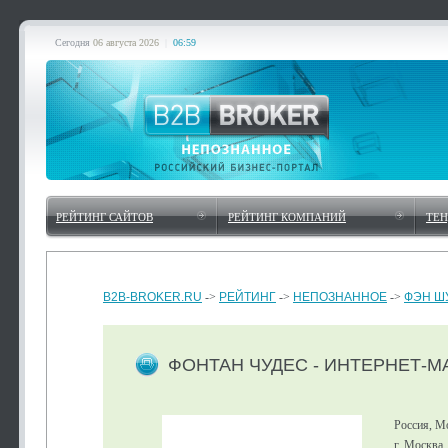
Сегодня
06 августа 2026
|
06:59
РЕЙТИНГ САЙТОВ
РЕЙТИНГ КОМПАНИЙ
ТЕ
B2B-BROKER.RU
->
РЕЙТИНГ
->
НЕПОЗНАННОЕ
->
ФЭН Ш
ФОНТАН ЧУДЕС - ИНТЕРНЕТ-М
Россия, М
г. Москва