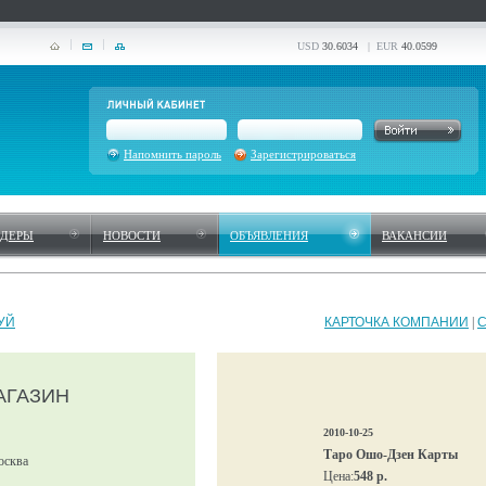
USD
30.6034
| EUR
40.0599
Напомнить пароль
Зарегистрироваться
НДЕРЫ
НОВОСТИ
ОБЪЯВЛЕНИЯ
ВАКАНСИИ
УЙ
КАРТОЧКА КОМПАНИИ
|
АГАЗИН
2010-10-25
Таро Ошо-Дзен Карты
осква
Цена:
548 р.