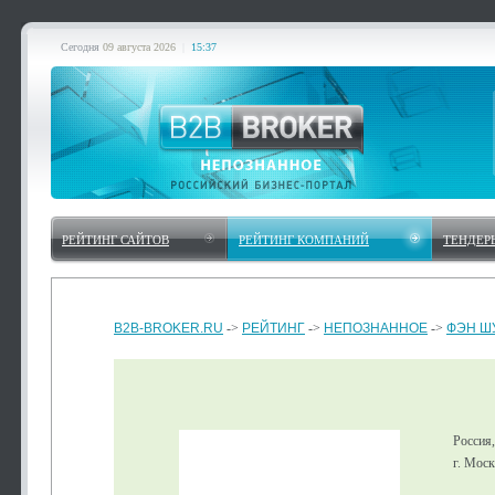
Сегодня
09 августа 2026
|
15:37
РЕЙТИНГ САЙТОВ
РЕЙТИНГ КОМПАНИЙ
ТЕНДЕР
B2B-BROKER.RU
->
РЕЙТИНГ
->
НЕПОЗНАННОЕ
->
ФЭН Ш
Россия
г. Мос