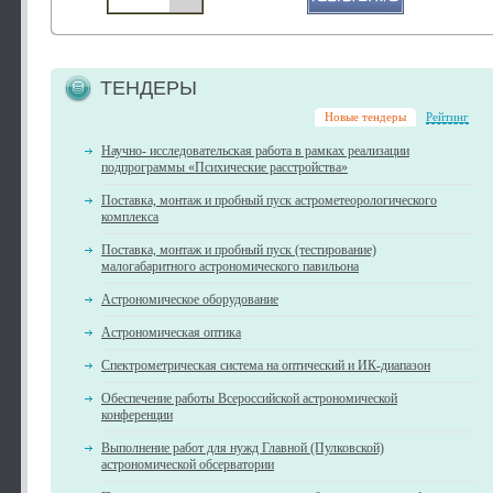
ТЕНДЕРЫ
Новые тендеры
Рейтинг
Научно- исследовательская работа в рамках реализации
подпрограммы «Психические расстройства»
Поставка, монтаж и пробный пуск астрометеорологического
комплекса
Поставка, монтаж и пробный пуск (тестирование)
малогабаритного астрономического павильона
Астрономическое оборудование
Астрономическая оптика
Спектрометрическая система на оптический и ИК-диапазон
Обеспечение работы Всероссийской астрономической
конференции
Выполнение работ для нужд Главной (Пулковской)
астрономической обсерватории