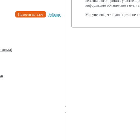
непознанного, принять участие в 
информацию обязательно заметят.
Новости по дате
Рейтинг
Мы уверены, что наш портал непо
лакшми)
ан