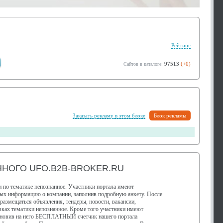
Рейтинг
97513
(+0)
Сайтов в каталоге:
Заказать рекламу в этом блоке
Блок рекламы
НОГО UFO.B2B-BROKER.RU
 по тематике непознанное. Участники портала имеют
ных информацию о компании, заполнив подробную анкету. После
 размещаться объявления, тендеры, новости, вакансии,
ках тематики непознанное. Кроме того участники имеют
тановив на него БЕСПЛАТНЫЙ счетчик нашего портала