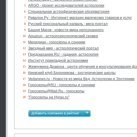
ARGO - проект исследователей астрологии
5
Специальная астрофизическая обсерватория
6
Ривалон.Ру - Интернет-магазин магических товаров и услуг
7
Русский персональный нагваль - мега-портал
8
Башня Магов - новости мира непознанного
9
Aquarun - астропсихологический сервер
10
Меридиан - гороскопы и сонники
11
Звездный мир - астрологический портал
12
Предсказание.RU - гадания, астрология
13
Институт прикладной астрономии
14
Жемчужина Дракона - центр обучения и консультирования ф
15
Киевский клуб Бронникова - эзотерические школы
16
Vedanews.ru - Новости из мира Вед, Астрологии и Эзотерики
17
Гороскопы@RU - гороскопы и сонники
18
Гороскопы@Mail.Ru - гороскопы
19
"Гороскопы на Hyrax.ru"
20