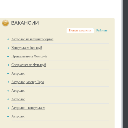
ВАКАНСИИ
Новые вакансии
Рейтинг
Астролог на интернет-портал
Консультант фен шуй
Преподаватель Фен-шуй
Специалист по Фен-шуй
Астролог
Астролог, мастер Таро
Астролог
Астролог
Астролог - консультант
Астролог