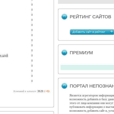
0
0
0
РЕЙТИНГ САЙТОВ
0
0
0
0
0
0
0
ПРЕМИУМ
эн шуй
0
0
0
0
0
0
ПОРТАЛ НЕПОЗНАН
3121
(+0)
Компаний в каталоге:
Является агрегатором информации
возможность добавить в базу дан
этого от лица компании они могут
публиковать информацию о выстав
возможность добавить сайт и, ус