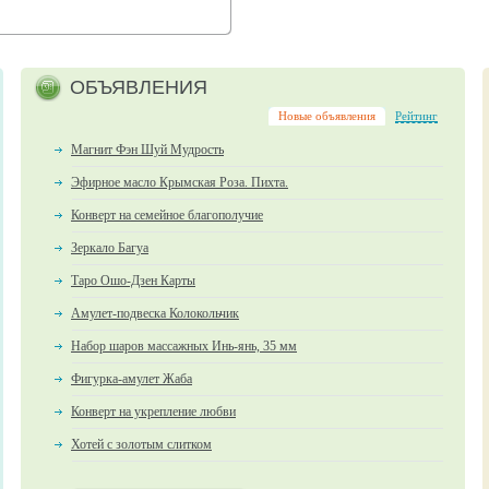
ОБЪЯВЛЕНИЯ
Новые объявления
Рейтинг
Магнит Фэн Шуй Мудрость
Эфирное масло Крымская Роза. Пихта.
Конверт на семейное благополучие
Зеркало Багуа
Таро Ошо-Дзен Карты
Амулет-подвеска Колокольчик
Набор шаров массажных Инь-янь, 35 мм
Фигурка-амулет Жаба
Конверт на укрепление любви
Хотей с золотым слитком