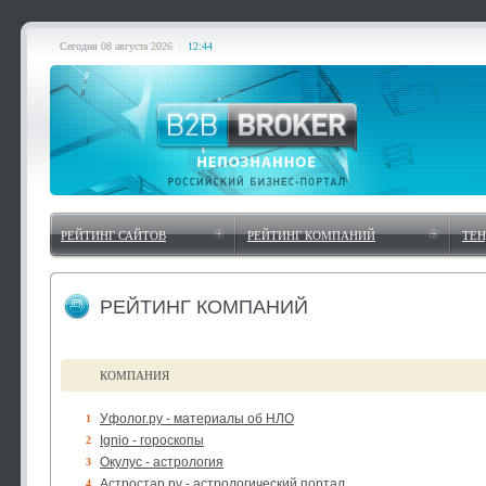
Сегодня
08 августа 2026
|
12:44
РЕЙТИНГ САЙТОВ
РЕЙТИНГ КОМПАНИЙ
ТЕ
РЕЙТИНГ КОМПАНИЙ
КОМПАНИЯ
Уфолог.ру - материалы об НЛО
1
Ignio - гороскопы
2
Окулус - астрология
3
Астростар.ру - астрологический портал
4