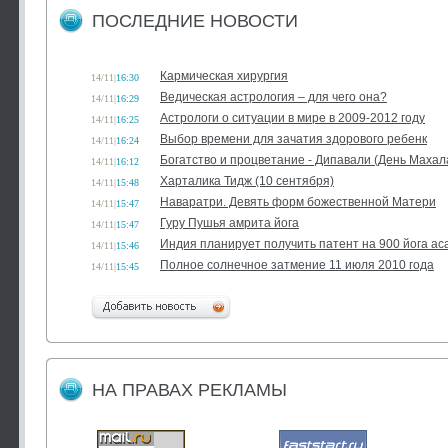
ПОСЛЕДНИЕ НОВОСТИ
Кармическая хирургия
14/11
|
16:30
Ведическая астрология – для чего она?
14/11
|
16:29
Астрологи о ситуации в мире в 2009-2012 году
14/11
|
16:25
Выбор времени для зачатия здорового ребенк
14/11
|
16:24
Богатство и процветание - Дипавали (День Маха
14/11
|
16:12
Харталика Тидж (10 сентября)
14/11
|
15:48
Наваратри. Девять форм божественной Матери
14/11
|
15:47
Гуру Пушья амрита йога
14/11
|
15:47
Индия планирует получить патент на 900 йога ас
14/11
|
15:46
Полное солнечное затмение 11 июля 2010 года
14/11
|
15:45
НА ПРАВАХ РЕКЛАМЫ