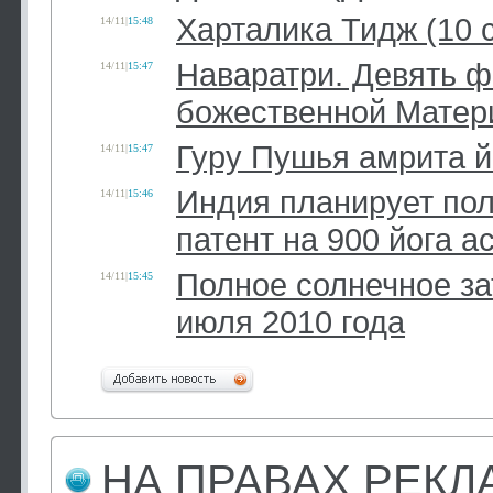
Харталика Тидж (10 
14/11
|
15:48
Наваратри. Девять 
14/11
|
15:47
божественной Матер
Гуру Пушья амрита й
14/11
|
15:47
Индия планирует по
14/11
|
15:46
патент на 900 йога а
Полное солнечное за
14/11
|
15:45
июля 2010 года
НА ПРАВАХ РЕК