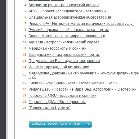
Астростар.ру - астрологический портал
4
ARGO - проект исследователей астрологии
5
Специальная астрофизическая обсерватория
6
Ривалон.Ру - Интернет-магазин магических товаров и услуг
7
Русский персональный нагваль - мега-портал
8
Башня Магов - новости мира непознанного
9
Aquarun - астропсихологический сервер
10
Меридиан - гороскопы и сонники
11
Звездный мир - астрологический портал
12
Предсказание.RU - гадания, астрология
13
Институт прикладной астрономии
14
Жемчужина Дракона - центр обучения и консультирования фэ
15
шуй
Киевский клуб Бронникова - эзотерические школы
16
Vedanews.ru - Новости из мира Вед, Астрологии и Эзотерики
17
Гороскопы@RU - гороскопы и сонники
18
Гороскопы@Mail.Ru - гороскопы
19
"Гороскопы на Hyrax.ru"
20