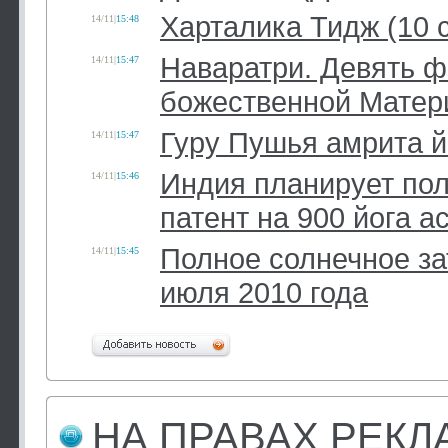
Харталика Тидж (10 
14/11
|
15:48
Наваратри. Девять 
14/11
|
15:47
божественной Матер
Гуру Пушья амрита й
14/11
|
15:47
Индия планирует по
14/11
|
15:46
патент на 900 йога а
Полное солнечное за
14/11
|
15:45
июля 2010 года
НА ПРАВАХ РЕК