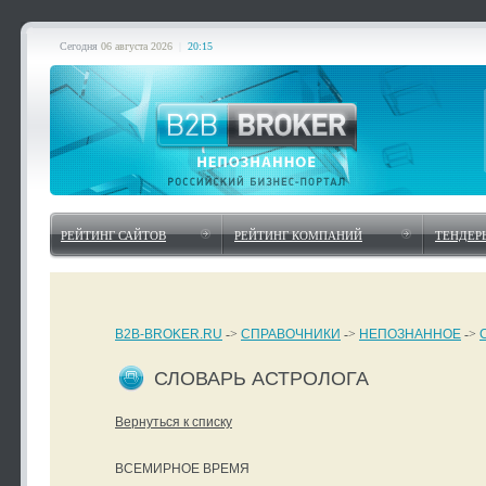
Сегодня
06 августа 2026
|
20:15
РЕЙТИНГ САЙТОВ
РЕЙТИНГ КОМПАНИЙ
ТЕНДЕР
B2B-BROKER.RU
->
СПРАВОЧНИКИ
->
НЕПОЗНАННОЕ
->
СЛОВАРЬ АСТРОЛОГА
Вернуться к списку
ВСЕМИРНОЕ ВРЕМЯ